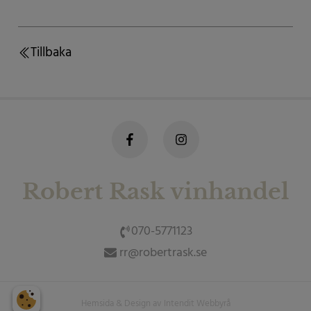
Tillbaka
Robert Rask vinhandel
070-5771123
rr@robertrask.se
Hemsida
& Design av Intendit
Webbyrå