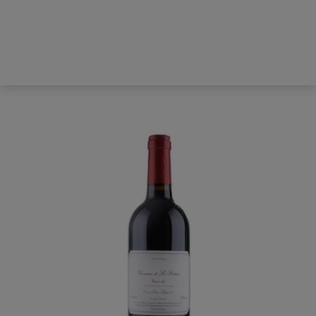
Hem
Producenter
Bordeaux
Konsument
Restaurang
Provningar
Nyheter