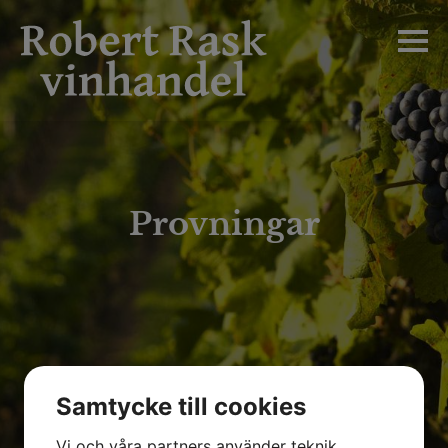
Hem
Producenter
Bordeaux
Provningar
Konsument
Restaurang
Provningar
Samtycke till cookies
Nyheter
Vi och våra partners använder teknik,